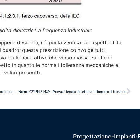
idità dielettrica a frequenza industriale
ppena descritta, c’è poi la verifica del rispetto delle
el quadro; questa prescrizione coinvolge tutti i
sia tra le parti attive che verso massa. Si ritiene
petto in quanto le normali tolleranze meccaniche e
alori prescritti.
Norma CEI EN 61439 – Regole di progetto per verifica prestazioni in cortocircuito
Norma CEI EN 61439 – Prova di tenuta dielettrica all’impulso di tensione
Progettazione-Impianti-Ele