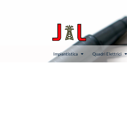
Impiantistica
Quadri Elettrici