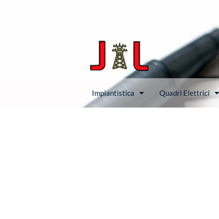
Impiantistica
Quadri Elettrici