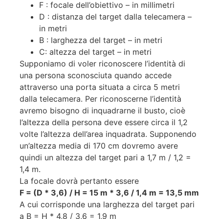
F : focale dell’obiettivo – in millimetri
D : distanza del target dalla telecamera –
in metri
B : larghezza del target – in metri
C: altezza del target – in metri
Supponiamo di voler riconoscere l’identità di
una persona sconosciuta quando accede
attraverso una porta situata a circa 5 metri
dalla telecamera. Per riconoscerne l’identità
avremo bisogno di inquadrarne il busto, cioè
l’altezza della persona deve essere circa il 1,2
volte l’altezza dell’area inquadrata. Supponendo
un’altezza media di 170 cm dovremo avere
quindi un altezza del target pari a 1,7 m / 1,2 =
1,4 m.
La focale dovrà pertanto essere
F = (D * 3,6) / H = 15 m * 3,6 / 1,4 m = 13,5 mm
A cui corrisponde una larghezza del target pari
a B = H * 4,8 / 3,6 = 1,9 m