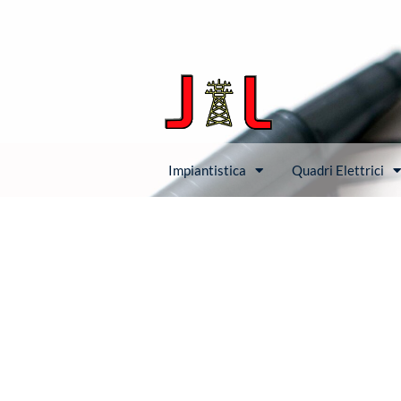
Impiantistica
Quadri Elettrici