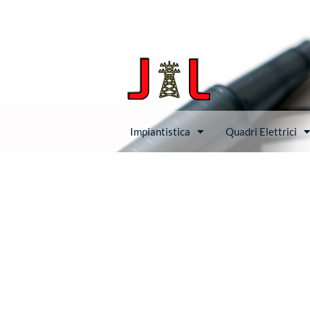
Impiantistica
Quadri Elettrici