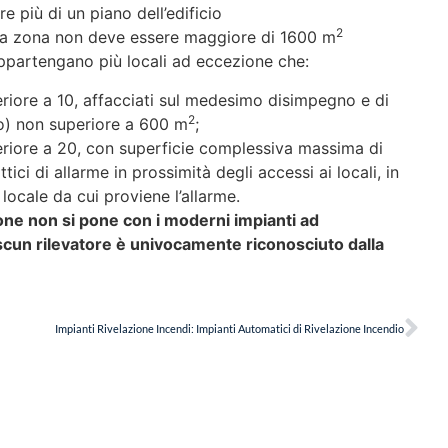
più di un piano dell’edificio
2
una zona non deve essere maggiore di 1600 m
appartengano più locali ad eccezione che:
feriore a 10, affacciati sul medesimo disimpegno e di
2
o) non superiore a 600 m
;
nferiore a 20, con superficie complessiva massima di
ottici di allarme in prossimità degli accessi ai locali, in
locale da cui proviene l’allarme.
zone non si pone con i moderni impianti ad
scun rilevatore è univocamente riconosciuto dalla
Impianti Rivelazione Incendi: Impianti Automatici di Rivelazione Incendio