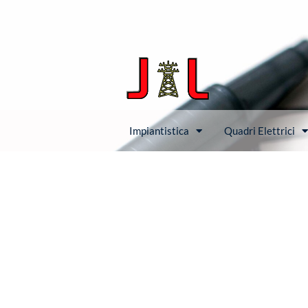
Impiantistica
Quadri Elettrici